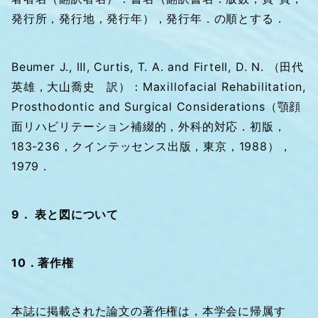
発行所，発行地，発行年），発行年．の順とする．
Beumer J., Ⅲ, Curtis, T. A. and Firtell, D. N. （田代
英雄，大山喬史 訳）：Maxillofacial Rehabilitation,
Prosthodontic and Surgical Considerations（顎顔
面リハビリテーション補綴的，外科的対応．初版，
183-236，クインテッセンス出版，東京，1988），
1979．
9． 表と図について
10．著作権
本誌に掲載された論文の著作権は，本学会に帰属す