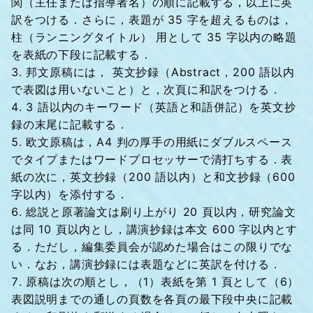
関（主任または指導者名）の順に記載する，以上に英
訳をつける．さらに，表題が 35 字を超えるものは，
柱（ランニングタイトル） 用として 35 字以内の略題
を表紙の下段に記載する．
邦文原稿には， 英文抄録（Abstract，200 語以内
で表図は用いないこと）と，次頁に和訳をつける．
3 語以内のキーワード（英語と和語併記）を英文抄
録の末尾に記載する．
欧文原稿は，A4 判の厚手の用紙にダブルスペース
でタイプまたはワードプロセッサーで清打ちする．表
紙の次に，英文抄録（200 語以内）と和文抄録（600
字以内）を添付する．
総説と原著論文は刷り上がり 20 頁以内，研究論文
は同 10 頁以内とし，講演抄録は本文 600 字以内とす
る．ただし，編集委員会が認めた場合はこの限りでな
い．なお，講演抄録には表題などに英訳を付ける．
原稿は次の順とし，（1）表紙を第 1 頁として（6）
表図説明までの通しの頁数を各頁の最下段中央に記載