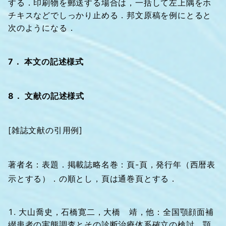
する．印刷物を郵送する場合は，一括して左上隅をホ
チキスなどでしっかり止める．邦文原稿を例にとると
次のようになる．
7． 本文の記述様式
8． 文献の記述様式
[雑誌文献の引用例]
著者名：表題．掲載誌略名巻：頁-頁，発行年（西暦表
示とする）．の順とし，頁は通巻頁とする．
大山喬史，石橋寛二，大橋 靖，他：全国顎顔面補
綴患者の実態調査とその診断治療体系確立の検討．顎