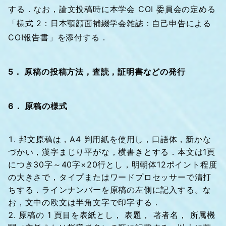
する．なお，論文投稿時に本学会 COI 委員会の定める
「様式 2：日本顎顔面補綴学会雑誌：自己申告による
COI報告書」を添付する．
5． 原稿の投稿方法，査読，証明書などの発行
6． 原稿の様式
邦文原稿は，A4 判用紙を使用し，口語体，新かな
づかい，漢字まじり平がな，横書きとする．本文は1頁
につき30字～40字×20行とし，明朝体12ポイント程度
の大きさで，タイプまたはワードプロセッサーで清打
ちする．ラインナンバーを原稿の左側に記入する。な
お，文中の欧文は半角文字で印字する．
原稿の 1 頁目を表紙とし， 表題， 著者名， 所属機