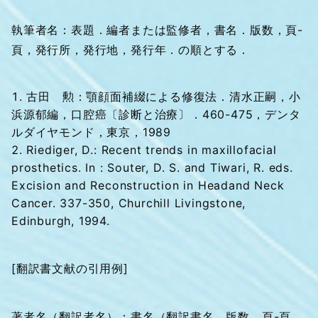
執筆者名：表題．編者または監修者，書名．版数，頁-
頁，発行所，発行地，発行年．の順とする．
古田 勲：顎顔面補綴による修復法．清水正嗣，小
浜源郁編，口腔癌〔診断と治療〕．460-475，デンタ
ルダイヤモンド，東京，1989
Riediger, D.: Recent trends in maxillofacial
prosthetics. In : Souter, D. S. and Tiwari, R. eds.
Excision and Reconstruction in Headand Neck
Cancer. 337-350, Churchill Livingstone,
Edinburgh, 1994.
[翻訳書文献の引用例]
著者名（翻訳者名）：書名（翻訳書名．版数，頁-頁，