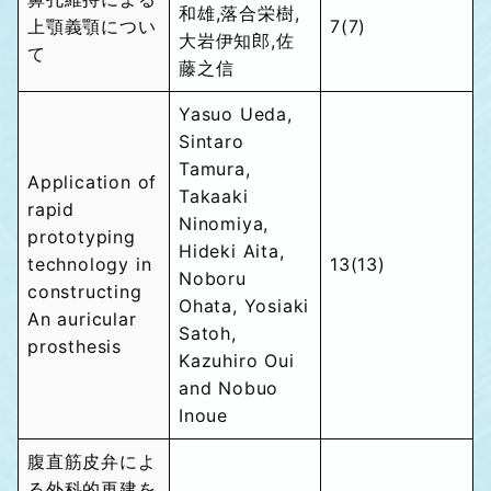
和雄,落合栄樹,
上顎義顎につい
7(7)
大岩伊知郎,佐
て
藤之信
Yasuo Ueda,
Sintaro
Tamura,
Application of
Takaaki
rapid
Ninomiya,
prototyping
Hideki Aita,
technology in
13(13)
Noboru
constructing
Ohata, Yosiaki
An auricular
Satoh,
prosthesis
Kazuhiro Oui
and Nobuo
Inoue
腹直筋皮弁によ
る外科的再建を