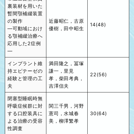
裏装材を用いた
暫間顎補綴装置
の製作
近藤昭仁，古原
14(48)
―可動域におけ
優樹，田中昭生
る顎補綴治療へ
応用した2症例
―
インプラント維
満田隆之，冨塚
持エピテーゼの
謙一，里見
22(56)
経験と管理の工
孝，柴田考典，
夫
吉澤信夫
閉塞型睡眠時無
呼吸症候群に対
関三千男，河野
する口腔装具に
憲司，水城春
30(64)
よる治療の受容
美，柳澤繁孝
性調査