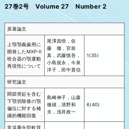
27巻2号 Volume 27 Number 2
原著論文
尾澤昌悟，佐
上顎顎義歯用に
藤 徹，宮前
開発したMXP-II
真，武藤慎吾，
1(35)
咬合器の顎運動
小島規永，今泉
再現性について
洋子，田中貴信
研究論文
関節突起を含む
島崎伸子，山森
下顎切除後の顎
徹雄，清野和
6(40)
偏位に対する補
夫，浅井政一
綴的機能回復
常温重合型軟質