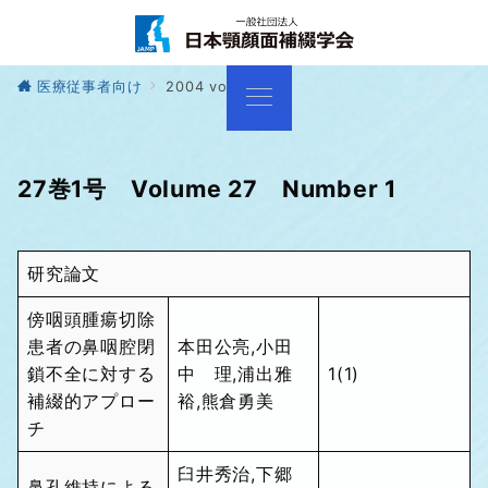
医療従事者向け
2004 vol27
27巻1号 Volume 27 Number 1
研究論文
傍咽頭腫瘍切除
患者の鼻咽腔閉
本田公亮,小田
鎖不全に対する
中 理,浦出雅
1(1)
補綴的アプロー
裕,熊倉勇美
チ
臼井秀治,下郷
鼻孔維持による