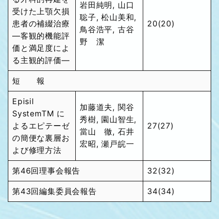
岩田純明, 山口
受けた上顎欠損
聡子, 松山美和,
患者の補綴治療
20(20)
鳥谷浩平, 古谷
―客観的機能評
野 潔
価と満足度によ
る主観的評価―
短 報
Episil
加藤道夫, 関谷
SystemTM に
秀樹, 園山智生,
よるエピテーゼ
27(27)
當山 徹, 石井
の簡便な裏層お
宏昭, 瀬戸皖一
よび修理方法
第46回理事会報告
32(32)
第43回編集委員会報告
34(34)