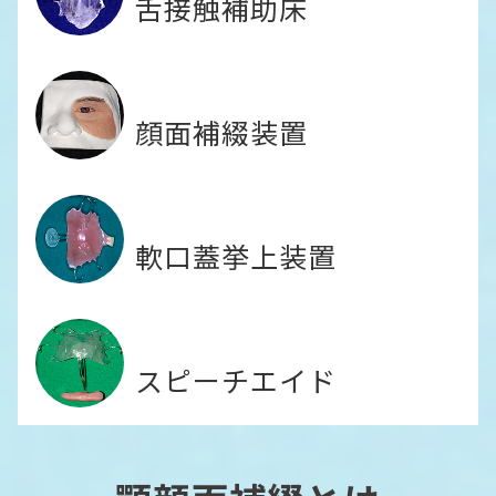
舌接触補助床
顔面補綴装置
軟口蓋挙上装置
スピーチエイド