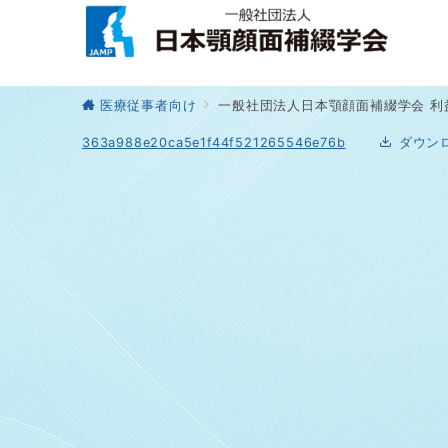
医療従事者向け
一般社団法人日本顎顔面補綴学会 利
363a988e20ca5e1f44f521265546e76b
ダウン