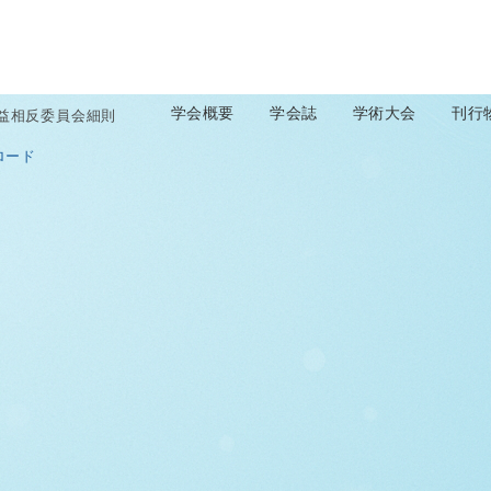
学会概要
学会誌
学術大会
刊行
益相反委員会細則
ロード